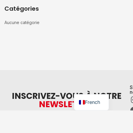
Catégories
Aucune catégorie
S
n
English
INSCRIVEZ-VOUS À NOTRE
NEWSLETTER
.
French
Conseil
Dével