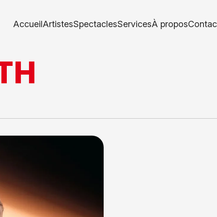
Accueil
Artistes
Spectacles
Services
À propos
Contac
TH