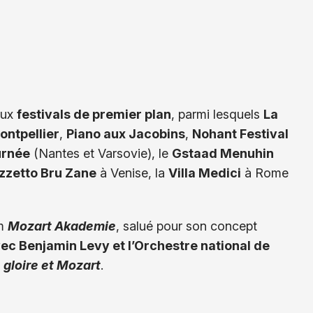
eux
festivals de premier plan
, parmi lesquels
La
ontpellier
,
Piano aux Jacobins
,
Nohant Festival
urnée
(Nantes et Varsovie), le
Gstaad Menuhin
zzetto Bru Zane
à Venise, la
Villa Medici
à Rome
um
Mozart Akademie
, salué pour son concept
ec Benjamin Levy et l’Orchestre national de
 gloire et Mozart
.