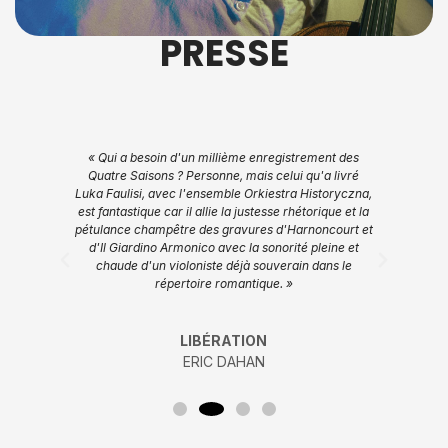
PRESSE
de
« Qui a besoin d'un millième enregistrement des
« 
ème
Quatre Saisons ? Personne, mais celui qu'a livré
 une
Luka Faulisi, avec l'ensemble Orkiestra Historyczna,
est fantastique car il allie la justesse rhétorique et la
pétulance champêtre des gravures d'Harnoncourt et
d'Il Giardino Armonico avec la sonorité pleine et
chaude d'un violoniste déjà souverain dans le
répertoire romantique. »
LIBÉRATION
ERIC DAHAN