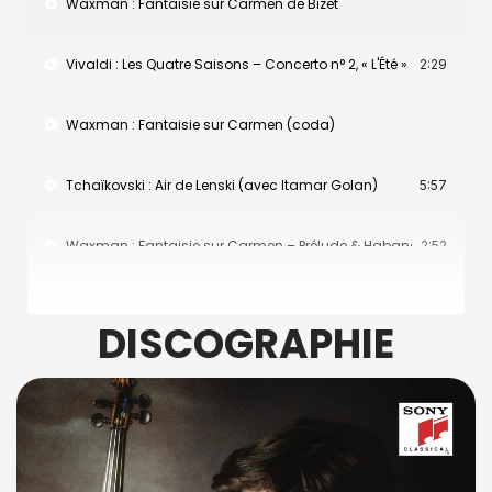
Waxman : Fantaisie sur Carmen de Bizet
Vivaldi : Les Quatre Saisons – Concerto n° 2, « L'Été »
2:29
Waxman : Fantaisie sur Carmen (coda)
Tchaïkovski : Air de Lenski (avec Itamar Golan)
5:57
Waxman : Fantaisie sur Carmen – Prélude & Habanera
2:52
Gershwin : Prélude n° 1
1:40
DISCOGRAPHIE
Rimski-Korsakov : Fantaisie de concert sur « Le Coq d'or » – Épi
1:24