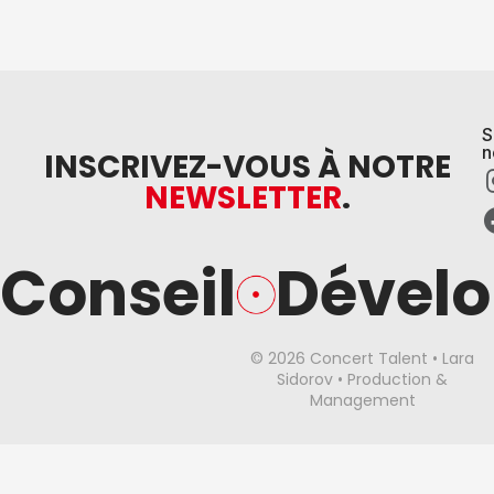
S
n
INSCRIVEZ-VOUS À NOTRE
NEWSLETTER
.
Conseil
Dével
© 2026 Concert Talent • Lara
Sidorov • Production &
Management